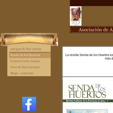
La revista Senda de los Huertos es
más d
Vídeos sobre Jaén de Ángel Viedma
-
Guzmán